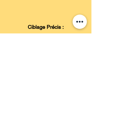
Ciblage Précis :
Une régie publicitaire spécialisée
dans le marché de l'art permet de
cibler très précisément un public
d'artistes émergents et
passionnés. Cela garantit que les
messages marketing atteignent
exactement les personnes les plus
susceptibles d'être intéressées par
des produits ou services
spécifiques, optimisant ainsi le